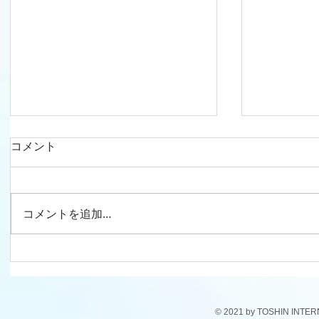
コメント
コメントを追加…
ドキドキ、ワクワク！生活発
遊びながら学ぶ♪
表会～ 子どもたちの輝きを胸
稚舎の楽
に～
© 2021 by TOSHIN INTE