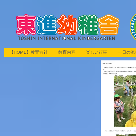
【HOME】教育方針
教育内容
楽しい行事
一日の流