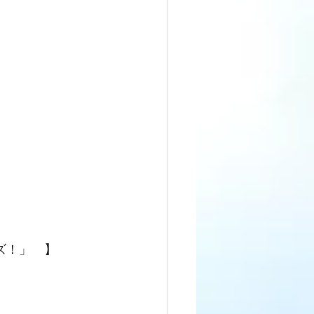
ズ！」　】