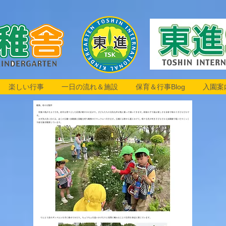
楽しい行事
一日の流れ＆施設
保育＆行事Blog
入園案