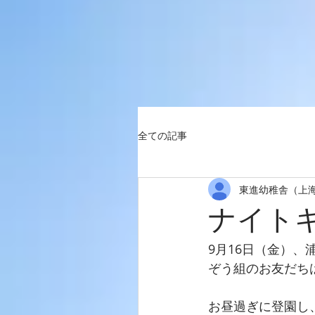
全ての記事
東進幼稚舎（上
ナイト
9月16日（金）
ぞう組のお友だち
お昼過ぎに登園し