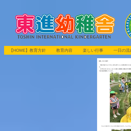
【HOME】教育方針
教育内容
楽しい行事
一日の流