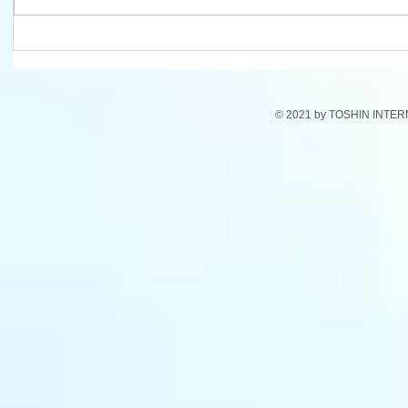
ドキドキ、ワクワク！生活発
遊びながら学ぶ♪
表会～ 子どもたちの輝きを胸
稚舎の楽
に～
© 2021 by TOSHIN INTE