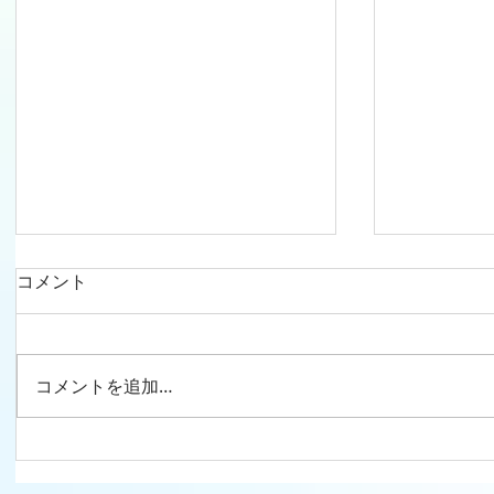
コメント
コメントを追加…
ドキドキ、ワクワク！生活発
遊びながら学ぶ♪
表会～ 子どもたちの輝きを胸
稚舎の楽