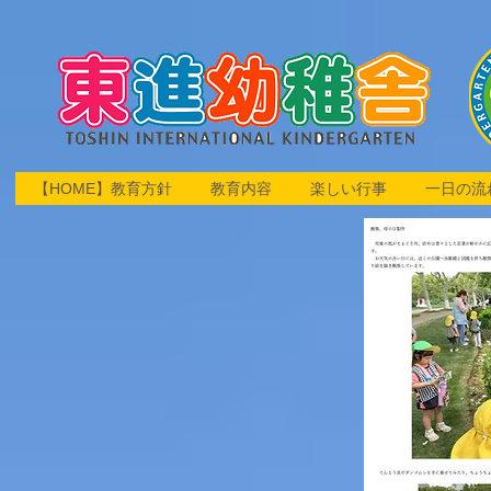
【HOME】教育方針
教育内容
楽しい行事
一日の流