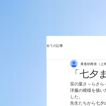
全ての記事
東進幼稚舎（上
「七夕
笹の葉さ～らさら
洋服の模様を描い
した。
先生たちから七夕