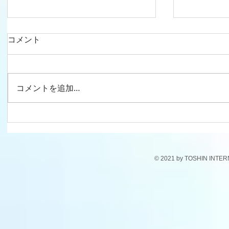
コメント
コメントを追加…
ドキドキ、ワクワク！生活発
遊びながら学ぶ♪
表会～ 子どもたちの輝きを胸
稚舎の楽
に～
© 2021 by TOSHIN INTE