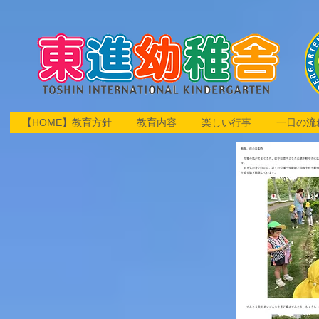
【HOME】教育方針
教育内容
楽しい行事
一日の流